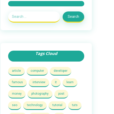
Search
Tags Cloud
article
computer
developer
famous
interview
it
learn
money
photography
post
seo
technology
tutorial
tuts