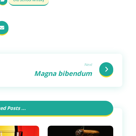
Next
Magna bibendum
ed Posts ...