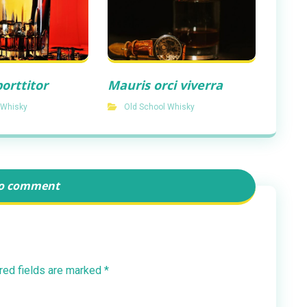
orttitor
Mauris orci viverra
 Whisky
Old School Whisky
o comment
red fields are marked
*