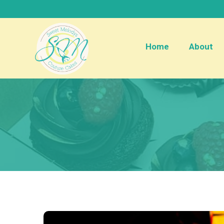
Home
About