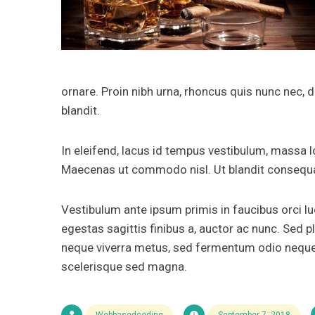
ornare. Proin nibh urna, rhoncus quis nunc nec,
blandit.
In eleifend, lacus id tempus vestibulum, massa l
Maecenas ut commodo nisl. Ut blandit consequa
Vestibulum ante ipsum primis in faucibus orci luc
egestas sagittis finibus a, auctor ac nunc. Sed p
neque viverra metus, sed fermentum odio neque in
scelerisque sed magna.
Webbasedcoding
September 7, 2018