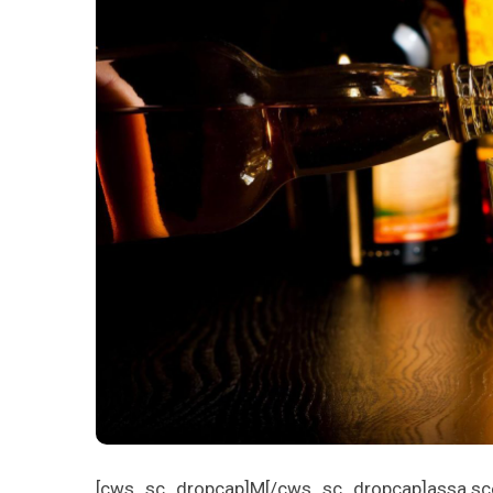
[cws_sc_dropcap]M[/cws_sc_dropcap]assa sceleri