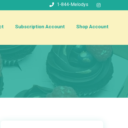
1-844-Melodys
ct
Subscription Account
Shop Account